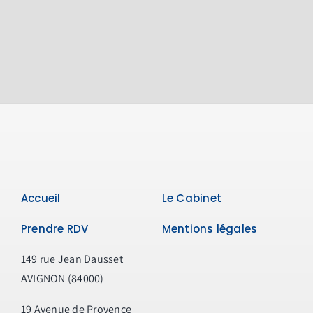
familiale
et
créance
d’assistan
:
comment
sécuriser
la
successio
du
parent
qui
souhaite
Accueil
Le Cabinet
rétribuer
son
Prendre RDV
Mentions légales
enfant?
149 rue Jean Dausset
AVIGNON (84000)
19 Avenue de Provence