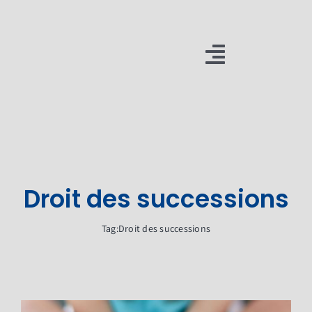
Passer
au
contenu
Toggle
Navigatio
Cabinet
Méthodes
Expertises
Droit des successions
Actualités
Tag:
Droit des successions
Résultats
Formations