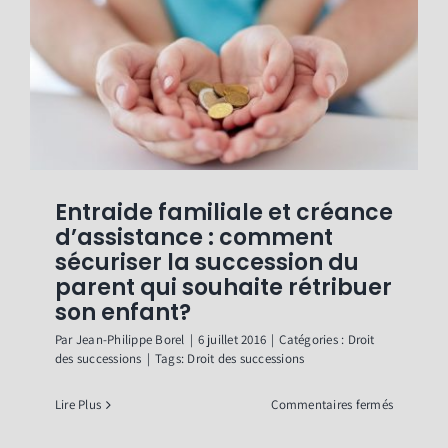
Questionnaires
Contact
Entraide familiale et créance
d’assistance : comment
sécuriser la succession du
parent qui souhaite rétribuer
son enfant?
Par
Jean-Philippe Borel
|
6 juillet 2016
|
Catégories :
Droit
des successions
|
Tags:
Droit des successions
sur
Lire Plus
Commentaires fermés
Entraide