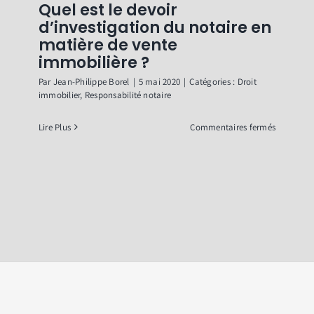
Quel est le devoir
d’investigation du notaire en
matière de vente
immobilière ?
Par
Jean-Philippe Borel
|
5 mai 2020
|
Catégories :
Droit
immobilier
,
Responsabilité notaire
sur
Lire Plus
Commentaires fermés
Quel
est
le
devoir
d’investig
du
notaire
en
matière
de
vente