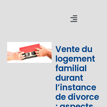
Passer
au
contenu
Toggle
Navigatio
Cabinet
Vente du
Méthodes
logement
Expertises
familial
Actualités
durant
l’instance
Résultats
de divorce
Formations
: aspects