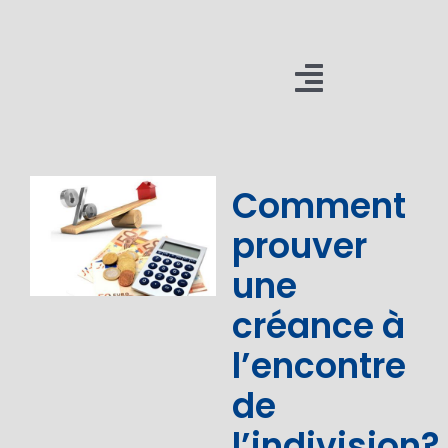
Passer
au
contenu
Toggle
Navigatio
Cabinet
Comment
Méthodes
prouver
Expertises
une
Actualités
créance à
l’encontre
Résultats
de
Formations
l’indivision?