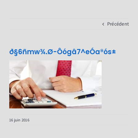
Passer
au
contenu
Précédent
ð§6ñmw¾.Ø-Ôógâ7^eÓa®ós­±
16 juin 2016